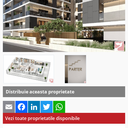
Distribuie aceasta proprietate
Email
Facebook
LinkedIn
Twitter
WhatsApp
Vezi toate proprietatile disponibile