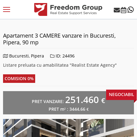
Apartament 3 CAMERE vanzare in Bucuresti,
Pipera, 90 mp
Bucuresti, Pipera
ID: 24496
Listare preluata cu amabilitatea "Realist Estate Agency"
COMISION 0%
NEGOCIABIL
251.460
€
PRET VANZARE:
PRET m
: 3444.66
2
€