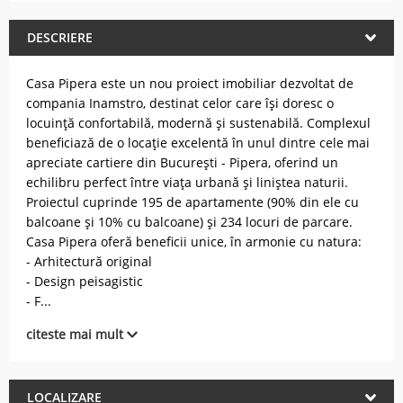
DESCRIERE
Casa Pipera este un nou proiect imobiliar dezvoltat de
compania Inamstro, destinat celor care își doresc o
locuință confortabilă, modernă și sustenabilă. Complexul
beneficiază de o locație excelentă în unul dintre cele mai
apreciate cartiere din București - Pipera, oferind un
echilibru perfect între viața urbană și liniștea naturii.
Proiectul cuprinde 195 de apartamente (90% din ele cu
balcoane și 10% cu balcoane) și 234 locuri de parcare.
Casa Pipera oferă beneficii unice, în armonie cu natura:
- Arhitectură original
- Design peisagistic
- F
...
citeste mai mult
LOCALIZARE