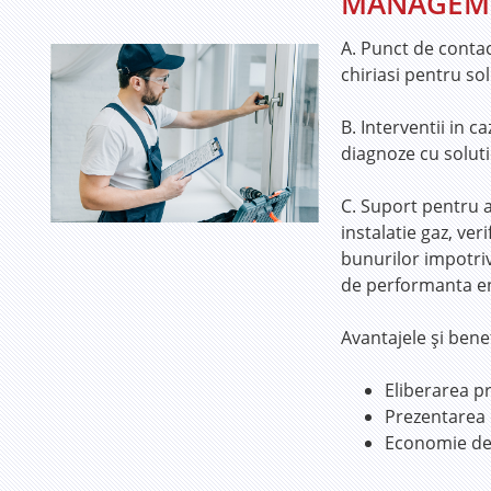
MANAGEME
A. Punct de contac
chiriasi pentru sol
B. Interventii in 
diagnoze cu solutie
C. Suport pentru a
instalatie gaz, ver
bunurilor impotriv
de performanta en
Avantajele şi benef
Eliberarea pr
Prezentarea d
Economie de e