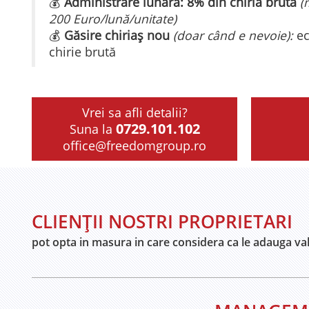
💰
Administrare lunară: 8% din chiria brută
(
200 Euro/lună/unitate)
💰
Găsire chiriaș nou
(doar când e nevoie):
ec
chirie brută
Vrei sa afli detalii?
0729.101.102
Suna la
office@freedomgroup.ro
CLIENȚII NOSTRI PROPRIETARI
pot opta in masura in care considera ca le adauga val