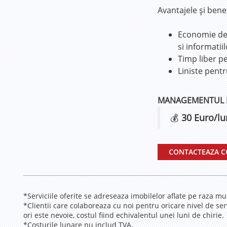
Avantajele şi benef
Economie de t
si informatii
Timp liber pe
Liniste pentr
MANAGEMENTUL RE
💰
30 Euro/lu
CONTACTEAZA 
*Serviciile oferite se adreseaza imobilelor aflate pe raza mun
*Clientii care colaboreaza cu noi pentru oricare nivel de serv
ori este nevoie, costul fiind echivalentul unei luni de chirie.
*Costurile lunare nu includ TVA.