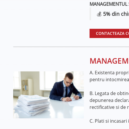
MANAGEMENTUL SO
💰
5% din chi
CONTACTEAZA 
MANAGEME
A. Existenta propr
pentru intocmirea 
B. Legata de obtin
depunerea declarat
rectificative si de 
C. Plati si incasar