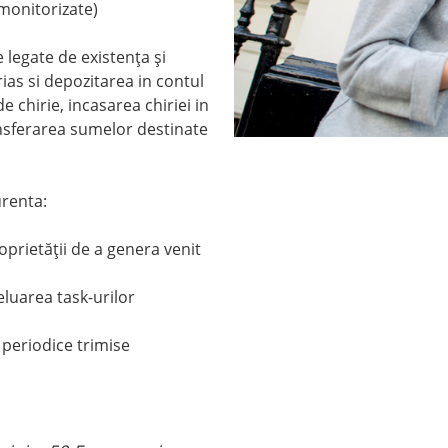
 monitorizate)
e legate de existenţa şi
rias si depozitarea in contul
e chirie, incasarea chiriei in
nsferarea sumelor destinate
urenta:
roprietăţii de a genera venit
eluarea task-urilor
e periodice trimise