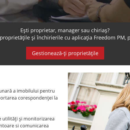
Ești proprietar, manager sau chiriaș?
i proprietățile și închirierile cu aplicația Freedom P
Gestionează-ți proprietățile
lunară a imobilului pentru
 sortarea corespondenţei la
 utilităţi şi monitorizarea
 contoare si comunicarea