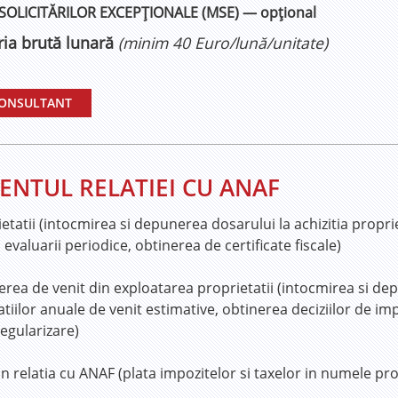
LICITĂRILOR EXCEPȚIONALE (MSE) — opțional
ria brută lunară
(minim 40 Euro/lună/unitate)
CONSULTANT
NTUL RELATIEI CU ANAF
ietatii (intocmirea si depunerea dosarului la achizitia propri
evaluarii periodice, obtinerea de certificate fiscale)
erea de venit din exploatarea proprietatii (intocmirea si dep
iilor anuale de venit estimative, obtinerea deciziilor de im
regularizare)
i in relatia cu ANAF (plata impozitelor si taxelor in numele pr