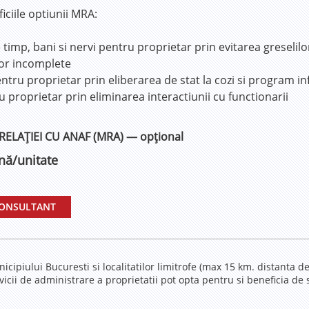
iciile optiunii MRA:
imp, bani si nervi pentru proprietar prin evitarea greselilor
lor incomplete
ntru proprietar prin eliberarea de stat la cozi si program inf
u proprietar prin eliminarea interactiunii cu functionarii
LAȚIEI CU ANAF (MRA) — opțional
nă/unitate
CONSULTANT
icipiului Bucuresti si localitatilor limitrofe (max 15 km. distanta d
icii de administrare a proprietatii pot opta pentru si beneficia de se