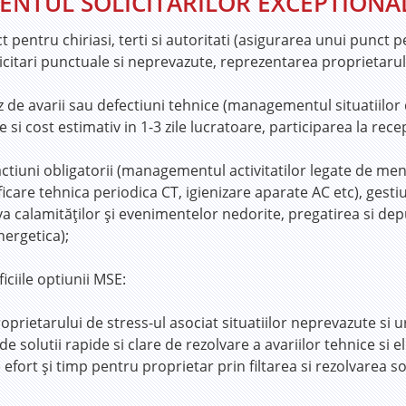
NTUL SOLICITARILOR EXCEPTIONA
t pentru chiriasi, terti si autoritati (asigurarea unui punct 
icitari punctuale si neprevazute, reprezentarea proprietarului 
caz de avarii sau defectiuni tehnice (managementul situatiilor
 si cost estimativ in 1-3 zile lucratoare, participarea la recep
ctiuni obligatorii (managementul activitatilor legate de men
ificare tehnica periodica CT, igienizare aparate AC etc), gesti
a calamităţilor şi evenimentelor nedorite, pregatirea si dep
ergetica);
iciile optiunii MSE:
oprietarului de stress-ul asociat situatiilor neprevazute si 
e solutii rapide si clare de rezolvare a avariilor tehnice si
fort şi timp pentru proprietar prin filtarea si rezolvarea so