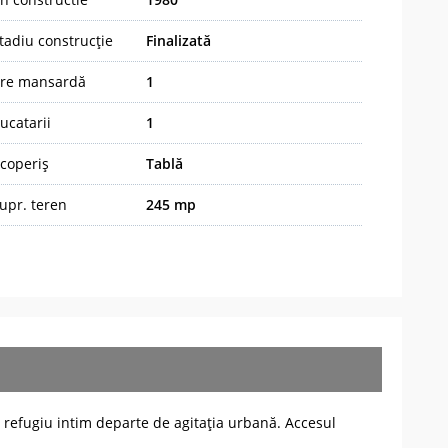
tadiu construcție
Finalizată
re mansardă
1
ucatarii
1
coperiș
Tablă
upr. teren
245 mp
un refugiu intim departe de agitația urbană. Accesul