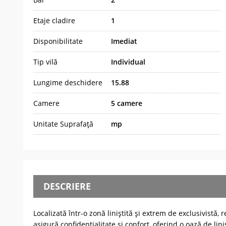
Etaje cladire
1
Disponibilitate
Imediat
Tip vilă
Individual
Lungime deschidere
15.88
Camere
5 camere
Unitate Suprafață
mp
DESCRIERE
Localizată într-o zonă liniștită și extrem de exclusivistă
asigură confidențialitate și confort, oferind o oază de lini