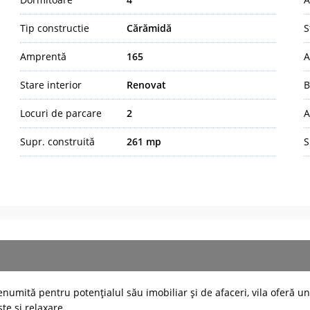
Tip constructie
Cărămidă
S
Amprentă
165
A
Stare interior
Renovat
B
Locuri de parcare
2
A
Supr. construită
261 mp
S
, renumită pentru potențialul său imobiliar și de afaceri, vila oferă 
ște și relaxare.