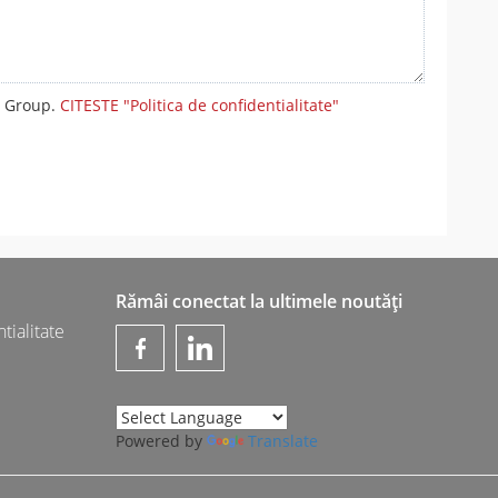
m Group.
CITESTE "Politica de confidentialitate"
Rămâi conectat la ultimele noutăți
tialitate
Powered by
Translate