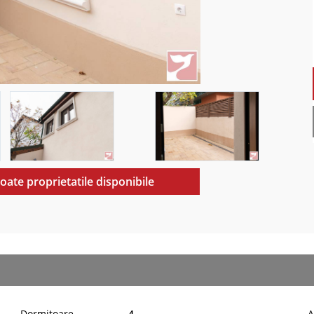
toate proprietatile disponibile
Dormitoare
4
A