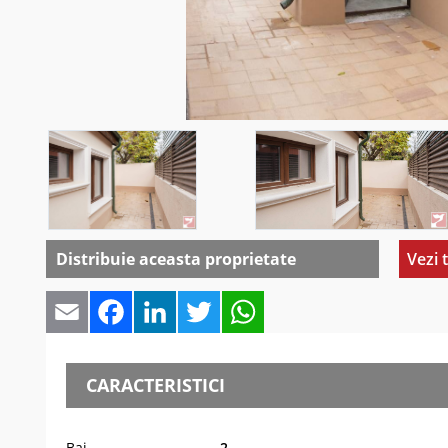
Distribuie aceasta proprietate
Vezi 
Email
Facebook
LinkedIn
Twitter
WhatsApp
CARACTERISTICI
Bai
2