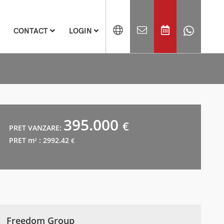
CONTACT
LOGIN
395.000
€
PRET VANZARE:
PRET m
: 2992.42
2
€
Freedom Group