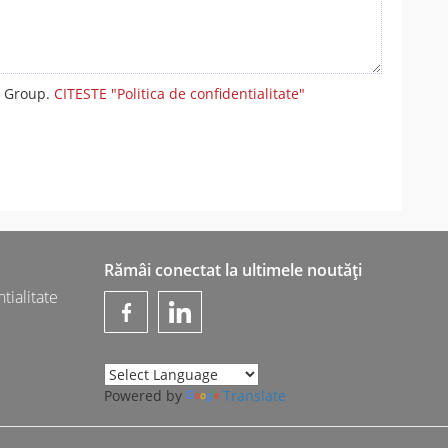
m Group.
CITESTE "Politica de confidentialitate"
Rămâi conectat la ultimele noutăți
tialitate
Powered by
Translate