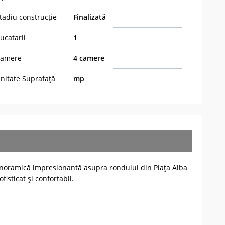
tadiu construcție
Finalizată
ucatarii
1
amere
4 camere
nitate Suprafață
mp
panoramică impresionantă asupra rondului din Piața Alba
fisticat și confortabil.