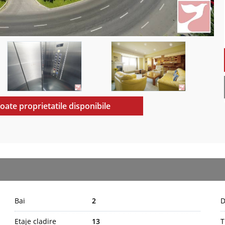
toate proprietatile disponibile
Bai
2
D
Etaje cladire
13
T