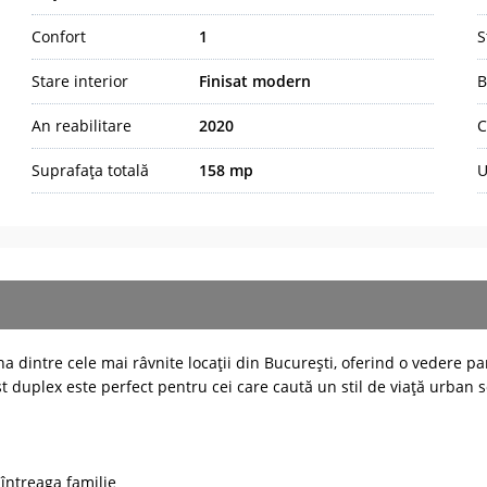
Confort
1
S
Stare interior
Finisat modern
B
An reabilitare
2020
C
Suprafața totală
158 mp
U
a dintre cele mai râvnite locații din București, oferind o vedere 
st duplex este perfect pentru cei care caută un stil de viață urban so
întreaga familie