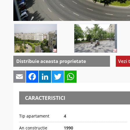
Distribuie aceasta proprietate
Vezi 
Email
Facebook
LinkedIn
Twitter
WhatsApp
CARACTERISTICI
Tip apartament
4
An constructie
1990