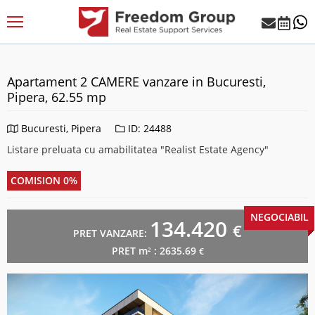
Apartament 2 CAMERE vanzare in Bucuresti,
Pipera, 62.55 mp
Bucuresti, Pipera
ID: 24488
Listare preluata cu amabilitatea "Realist Estate Agency"
COMISION 0%
NEGOCIABIL
134.420
€
PRET VANZARE:
PRET m
: 2635.69
2
€