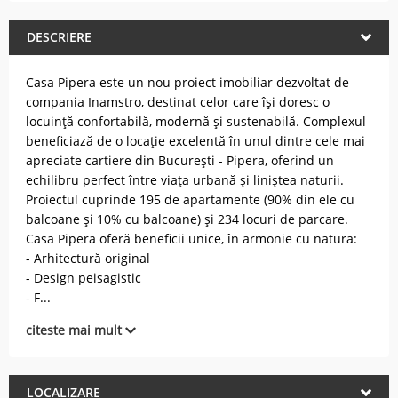
DESCRIERE
Casa Pipera este un nou proiect imobiliar dezvoltat de
compania Inamstro, destinat celor care își doresc o
locuință confortabilă, modernă și sustenabilă. Complexul
beneficiază de o locație excelentă în unul dintre cele mai
apreciate cartiere din București - Pipera, oferind un
echilibru perfect între viața urbană și liniștea naturii.
Proiectul cuprinde 195 de apartamente (90% din ele cu
balcoane și 10% cu balcoane) și 234 locuri de parcare.
Casa Pipera oferă beneficii unice, în armonie cu natura:
- Arhitectură original
- Design peisagistic
- F
...
citeste mai mult
LOCALIZARE