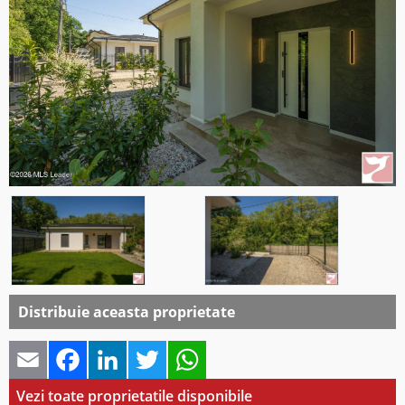
Distribuie aceasta proprietate
Email
Facebook
LinkedIn
Twitter
WhatsApp
Vezi toate proprietatile disponibile