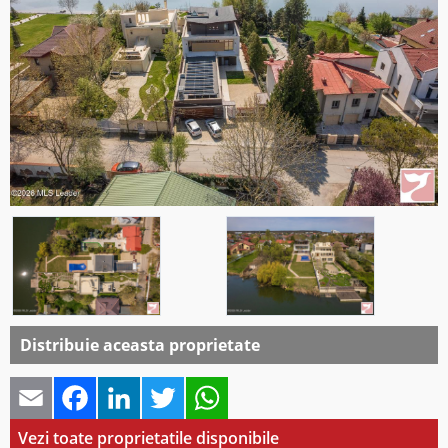
Distribuie aceasta proprietate
Email
Facebook
LinkedIn
Twitter
WhatsApp
Vezi toate proprietatile disponibile