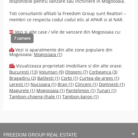
disponibile pentru vanzare sau inchiriere in Mogosoaia.
Toti consultantii afiliati la Freedom Group sunt Realtori –
membri ce respecta codul
codul etic
al
APAIR
si al
NAR
.
Vezi si alte case / vile de vanzare din Mogosoaia cu:
7 camere
Vezi si aparatmente din alte zone populare din
Mogosoaia:
Mogosoaia (1)
Vizualizeaza proprietati imobiliare si din alte orase:
Bucuresti (13)
Voluntari (9)
Otopeni (7)
Corbeanca (3)
Bragadiru (2)
Balilesti (1)
Corbi (1)
Curtea-de-arges (1)
Leresti (1)
Nucsoara (1)
Bran (1)
Clinceni (1)
Domnesti (1)
Magurele (1)
Mogosoaia (1)
Pantelimon (1)
Tunari (1)
Tambon-choeng-thale (1)
Tambon-karon (1)
FREEDOM GROUP REAL ESTATE