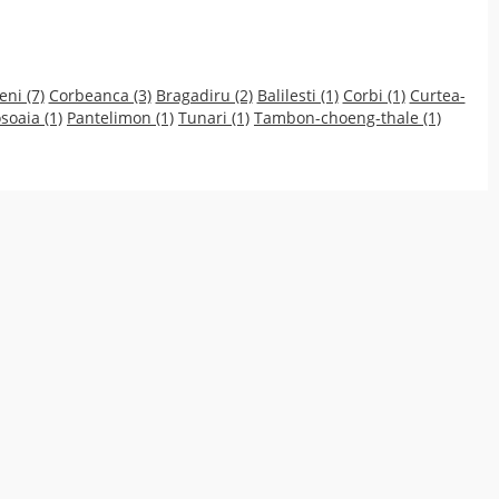
ni (7)
Corbeanca (3)
Bragadiru (2)
Balilesti (1)
Corbi (1)
Curtea-
oaia (1)
Pantelimon (1)
Tunari (1)
Tambon-choeng-thale (1)