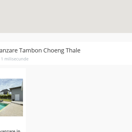
 vanzare Tambon Choeng Thale
n 1 milisecunde
vanzare in