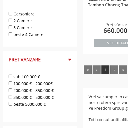
Tambon Choeng Tha
Garsoniera
2 Camere
Preț vânzar
3 Camere
660.00
peste 4 Camere
VEZI DETALI
PRET VANZARE
«
‹
1
›
»
sub 100.000 €
100.000 € - 200.000€
200.000 € - 350.000 €
Vrei sa cumperi o ca
350.000 € - 500.000 €
nostri ofera spre va
peste 5000.000 €
Pe Freedom Group gas
Toti consultantii af