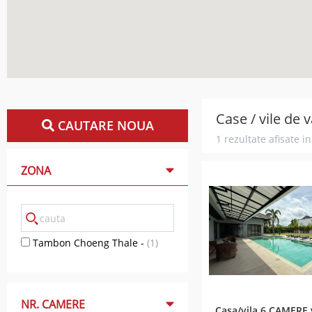
Case / vile de
CAUTARE NOUA
1 rezultate afisate i
ZONA
Tambon Choeng Thale -
(1)
NR. CAMERE
Casa/vila 6 CAMERE 