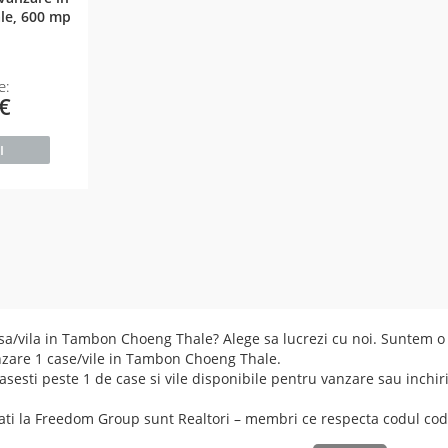
le, 600 mp
e:
0€
I
sa/vila in Tambon Choeng Thale? Alege sa lucrezi cu noi. Suntem o 
nzare 1 case/vile in Tambon Choeng Thale.
esti peste 1 de case si vile disponibile pentru vanzare sau inchi
iliati la Freedom Group sunt Realtori – membri ce respecta codul
cod