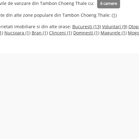
/ vile de vanzare din Tambon Choeng Thale cu:
6 camere
nte din alte zone populare din Tambon Choeng Thale:
(1)
ietati imobiliare si din alte orase:
Bucuresti (13)
Voluntari (9)
Otope
1)
Nucsoara (1)
Bran (1)
Clinceni (1)
Domnesti (1)
Magurele (1)
Mogos