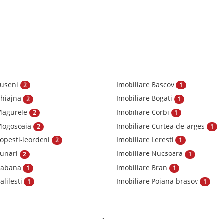
Suseni
Imobiliare Bascov
2
1
Chiajna
Imobiliare Bogati
2
1
 Magurele
Imobiliare Corbi
2
1
 Mogosoaia
Imobiliare Curtea-de-arges
2
1
Popesti-leordeni
Imobiliare Leresti
2
1
Tunari
Imobiliare Nucsoara
2
1
 Babana
Imobiliare Bran
1
1
alilesti
Imobiliare Poiana-brasov
1
1