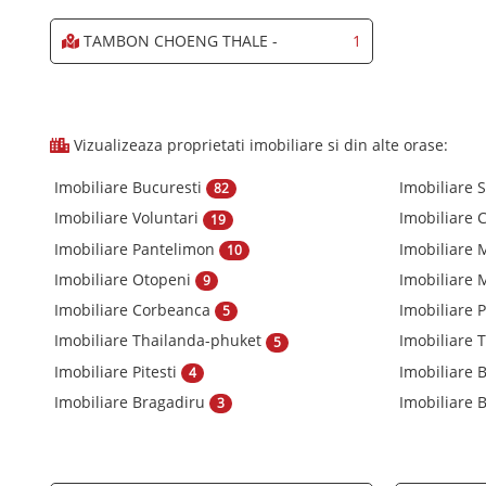
TAMBON CHOENG THALE -
1
Vizualizeaza proprietati imobiliare si din alte orase:
Imobiliare Bucuresti
Imobiliare 
82
Imobiliare Voluntari
Imobiliare 
19
Imobiliare Pantelimon
Imobiliare
10
Imobiliare Otopeni
Imobiliare
9
Imobiliare Corbeanca
Imobiliare 
5
Imobiliare Thailanda-phuket
Imobiliare 
5
Imobiliare Pitesti
Imobiliare
4
Imobiliare Bragadiru
Imobiliare B
3