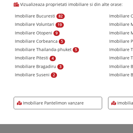
Vizualizeaza proprietati imobiliare si din alte orase:
Imobiliare Bucuresti
Imobiliare 
82
Imobiliare Voluntari
Imobiliare
19
Imobiliare Otopeni
Imobiliare
9
Imobiliare Corbeanca
Imobiliare 
5
Imobiliare Thailanda-phuket
Imobiliare 
5
Imobiliare Pitesti
Imobiliare
4
Imobiliare Bragadiru
Imobiliare
3
Imobiliare Suseni
Imobiliare B
2
Imobiliare Pantelimon vanzare
Imobili