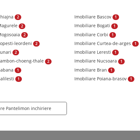
Chiajna
Imobiliare Bascov
2
1
 Magurele
Imobiliare Bogati
2
1
 Mogosoaia
Imobiliare Corbi
2
1
Popesti-leordeni
Imobiliare Curtea-de-arges
2
1
Tunari
Imobiliare Leresti
2
1
 Tambon-choeng-thale
Imobiliare Nucsoara
2
1
 Babana
Imobiliare Bran
1
1
alilesti
Imobiliare Poiana-brasov
1
1
are Pantelimon inchiriere