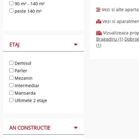
90 m² - 140 m²
Vezi si alte apart
peste 140 m²
Vezi si aparatmen
Vizualizeaza propr
Bragadiru (1)
Dobroes
ETAJ
(1)
Demisol
Parter
Mezanin
Intermediar
Mansarda
Ultimele 2 etaje
AN CONSTRUCTIE