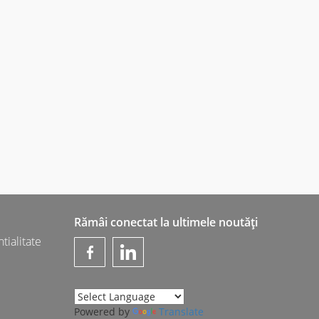
Rămâi conectat la ultimele noutăți
tialitate
Powered by
Translate