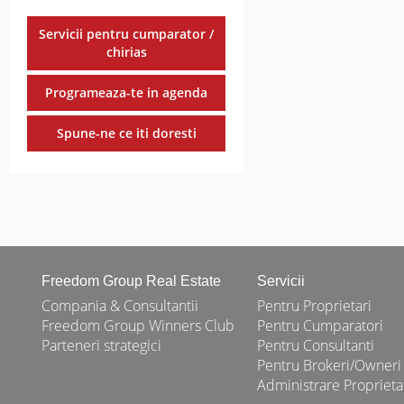
Servicii pentru cumparator /
chirias
Programeaza-te in agenda
Spune-ne ce iti doresti
Freedom Group Real Estate
Servicii
Compania & Consultantii
Pentru Proprietari
Freedom Group Winners Club
Pentru Cumparatori
Parteneri strategici
Pentru Consultanti
Pentru Brokeri/Owneri
Administrare Proprieta