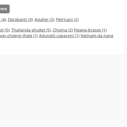
mere
(4)
,
Dorobanti (3)
,
Aviatiei (2)
,
Petricani (2)
ti (5)
,
Thailanda-phuket (5)
,
Chiajna (2)
Poiana-brasov (1)
on-choeng-thale (1)
Adunatii-copaceni (1)
Vietnam-da-nang