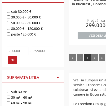
in Bucuresti, Doroba
sub 30.000 €
30.000 € - 50.000 €
Preț vânzar
50.000 € - 80.000 €
299.00
80.000 € - 120.000 €
peste 120.000 €
VEZI DETALI
-
«
‹
1
›
»
OK
SUPRAFATA UTILA
Vrei sa cumperi un a
service. Freedom Gro
colaborari si evitan
sub 30 m²
camere in Bucuresti,
30 m² - 60 m²
60 m² - 90 m²
Pe Freedom Group ga