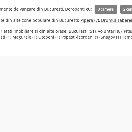
amente de vanzare din Bucuresti, Dorobanti cu:
0 camere
2 ca
te din alte zone populare din Bucuresti:
Pipera (7)
,
Drumul Taberei 
ietati imobiliare si din alte orase:
Bucuresti (51)
,
Voluntari (8)
,
Pites
ti (1)
Magurele (1)
Otopeni (1)
Popesti-leordeni (1)
Snagov (1)
Tamb