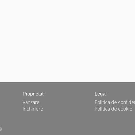
Proprietati
Legal
Vanzare
Politica de confiden
Inchiriere
Politica de cookie
ti