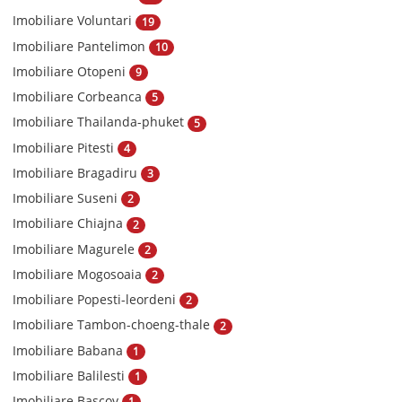
Imobiliare Voluntari
19
Imobiliare Pantelimon
10
Imobiliare Otopeni
9
Imobiliare Corbeanca
5
Imobiliare Thailanda-phuket
5
Imobiliare Pitesti
4
Imobiliare Bragadiru
3
Imobiliare Suseni
2
Imobiliare Chiajna
2
Imobiliare Magurele
2
Imobiliare Mogosoaia
2
Imobiliare Popesti-leordeni
2
Imobiliare Tambon-choeng-thale
2
Imobiliare Babana
1
Imobiliare Balilesti
1
Imobiliare Bascov
1