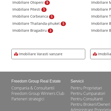
Imobiliare Otopeni
Imobiliare
9
Imobiliare Pitesti
Imobiliare 
5
Imobiliare Corbeanca
Imobiliare
5
Imobiliare Thailanda-phuket
Imobiliare
5
Imobiliare Bragadiru
Imobiliare B
3
Imobiliare Varasti vanzare
Imobilia
Freedom Group Real Estate
Servicii
Compania & Consultantii
Pentru Proprietari
Freedom Group Winners Club
Pentru Cumparatori
Parteneri strategici
Pentru Consultanti
Pentru Brokeri/Owneri
Administrare Proprieta