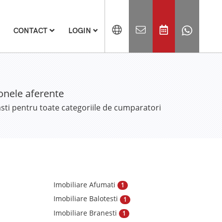
CONTACT
LOGIN
zonele aferente
asti pentru toate categoriile de cumparatori
Imobiliare Afumati
1
Imobiliare Balotesti
1
Imobiliare Branesti
1