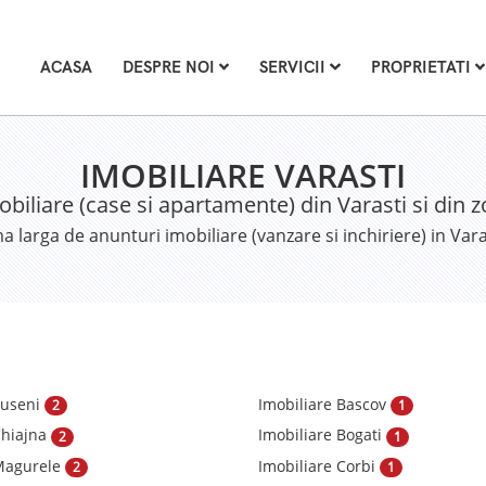
ACASA
DESPRE NOI
SERVICII
PROPRIETATI
IMOBILIARE VARASTI
obiliare (case si apartamente) din Varasti si din 
larga de anunturi imobiliare (vanzare si inchiriere) in Var
Suseni
Imobiliare Bascov
2
1
Chiajna
Imobiliare Bogati
2
1
 Magurele
Imobiliare Corbi
2
1