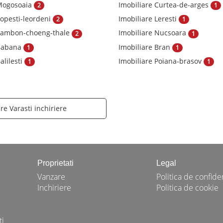
 Mogosoaia
Imobiliare Curtea-de-arges
2
1
Popesti-leordeni
Imobiliare Leresti
2
1
 Tambon-choeng-thale
Imobiliare Nucsoara
2
1
 Babana
Imobiliare Bran
1
1
alilesti
Imobiliare Poiana-brasov
1
1
re Varasti inchiriere
Proprietati
Legal
Vanzare
Politica de confiden
Inchiriere
Politica de cookie
ti