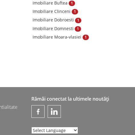
Imobiliare Buftea
1
Imobiliare Clinceni
1
Imobiliare Dobroesti
1
Imobiliare Domnesti
1
Imobiliare Moara-vlasiei
1
Rămâi conectat la ultimele noutăți
tialitate