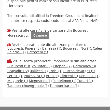
disponibile pentru vanzare sau inchiriere in Bucuresti,
Floreasca.
Toti consultantii afiliati la Freedom Group sunt Realtori –
membri ce respecta codul
codul etic
al
APAIR
si al
NAR
.
Vezi si alte case / vile de vanzare din Bucuresti,
Floreasca cu:
0 camere
Vezi si aparatmente din alte zone populare din
Bucuresti:
Pipera (3)
,
Baneasa (1)
,
Bucurestii Noi (1)
,
Calea
Calarasi (1)
,
Cotroceni (1)
Vizualizeaza proprietati imobiliare si din alte orase:
Bucuresti (13)
,
Voluntari (9)
,
Otopeni (7)
,
Corbeanca (3)
,
Bragadiru (2)
Balilesti (1)
Corbi (1)
Curtea-de-arges (1)
Leresti (1)
Nucsoara (1)
Bran (1)
Clinceni (1)
Domnesti (1)
Magurele (1)
Mogosoaia (1)
Pantelimon (1)
Tunari (1)
Tambon-choeng-thale (1)
Tambon-karon (1)