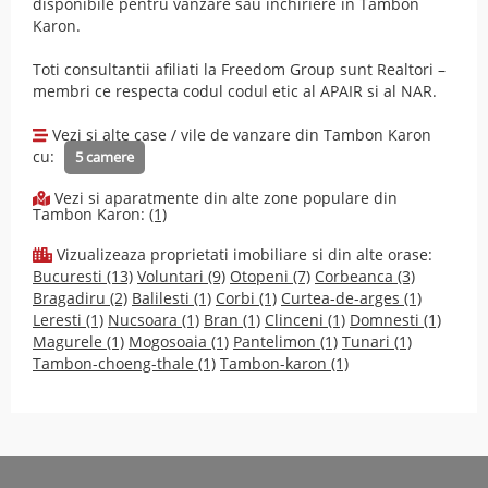
disponibile pentru vanzare sau inchiriere in Tambon
Karon.
Toti consultantii afiliati la Freedom Group sunt Realtori –
membri ce respecta codul
codul etic
al
APAIR
si al
NAR
.
Vezi si alte case / vile de vanzare din Tambon Karon
cu:
5 camere
Vezi si aparatmente din alte zone populare din
Tambon Karon:
(1)
Vizualizeaza proprietati imobiliare si din alte orase:
Bucuresti (13)
Voluntari (9)
Otopeni (7)
Corbeanca (3)
Bragadiru (2)
Balilesti (1)
Corbi (1)
Curtea-de-arges (1)
Leresti (1)
Nucsoara (1)
Bran (1)
Clinceni (1)
Domnesti (1)
Magurele (1)
Mogosoaia (1)
Pantelimon (1)
Tunari (1)
Tambon-choeng-thale (1)
Tambon-karon (1)